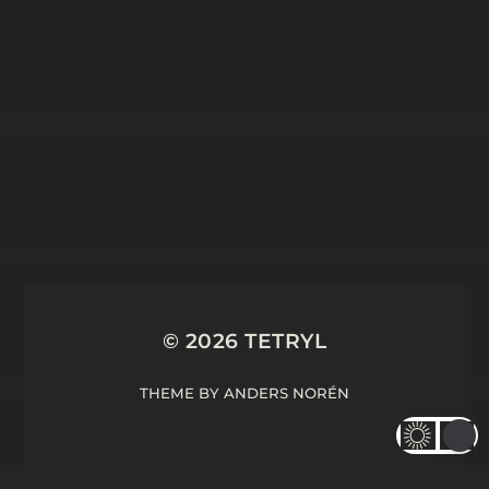
10 NOVEMBER 2025
10 REMAKES ET
REMASTERS QUI FERAIENT
DU BIEN AU JRPG – #LCDJ
34
© 2026
TETRYL
THEME BY
ANDERS NORÉN