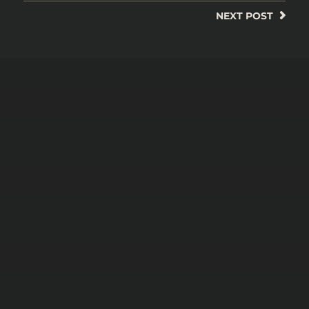
NEXT
POST
24 NOVEMBER 2025
LE J-RPG A-IL BESOIN DES