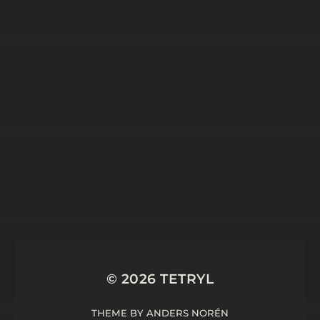
10 NOVEMBER 2025
10 REMAKES ET
REMASTERS QUI FERAIENT
DU BIEN AU JRPG – #LCDJ
34
© 2026
TETRYL
THEME BY
ANDERS NORÉN