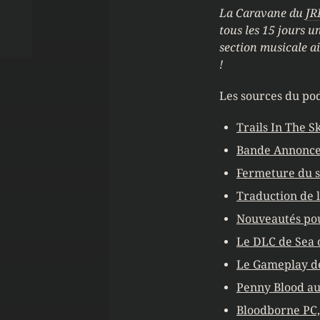
La Caravane du
JR
tous les 15 jours u
section musicale ai
!
Les sources du pod
Trails In The 
Bande Annonce 
Fermeture du 
Traduction de 
Nouveautés pou
Le DLC de Sea o
Le Gameplay de
Penny Blood au
Bloodborne PC,