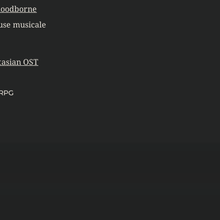
loodborne
use musicale
tasian OST
JRPG