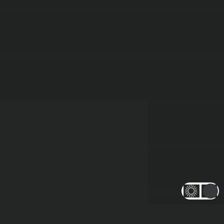
10 NOVEMBER 2025
10 REMAKES ET
REMASTERS QUI
FERAIENT DU BIEN
AU JRPG – #LCDJ 34