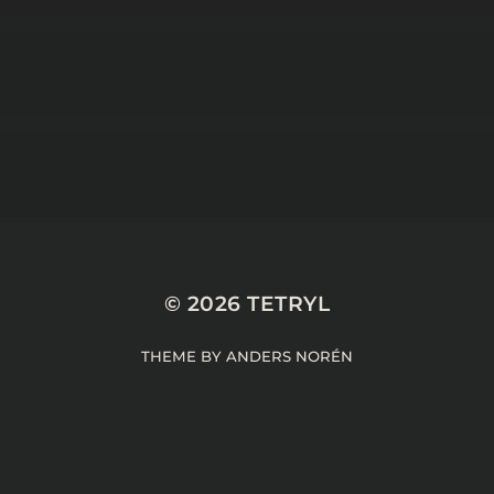
24 NOVEMBER 2025
LE J-RPG A-IL BESOIN
DES GAME AWARDS –
#LCDJ 35
© 2026
TETRYL
THEME BY
ANDERS NORÉN