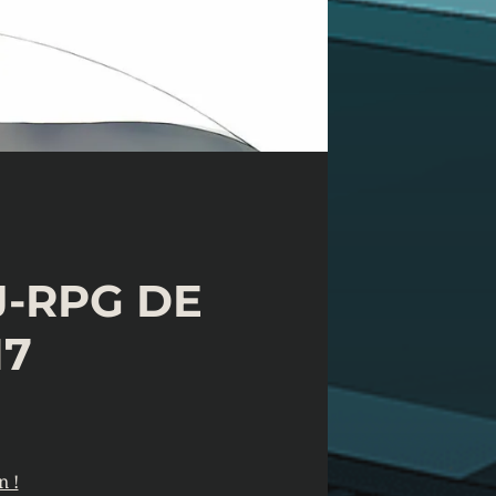
J-RPG DE
17
n !