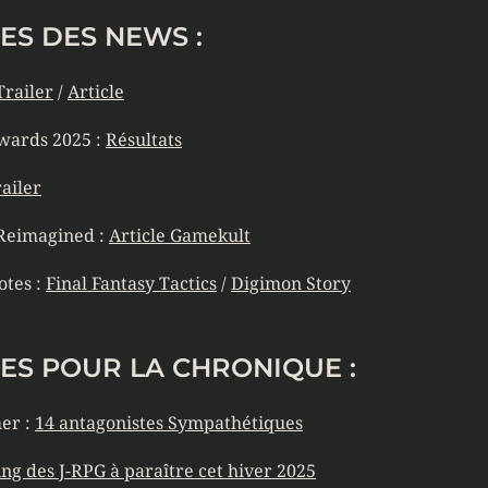
ES DES NEWS :
Trailer
/
Article
wards 2025 :
Résultats
ailer
 Reimagined :
Article Gamekult
otes :
Final Fantasy Tactics
/
Digimon Story
ES POUR LA CHRONIQUE :
er :
14 antagonistes Sympathétiques
ing des J-RPG à paraître cet hiver 2025