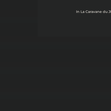
In
La Caravane du 
8 DECEMBER 2025
30 IDÉES DE
CADEAUX JRPG POUR
LES FÊTES ! – #LCDJ