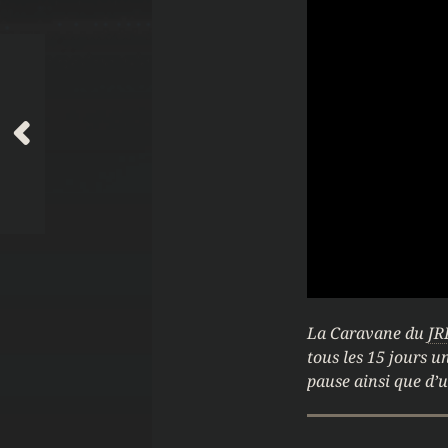
La Caravane du
JR
tous les 15 jours u
pause ainsi que d’u