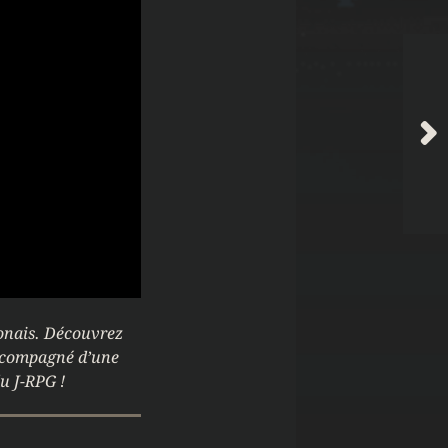
ponais. Découvrez
 accompagné d’une
u J-RPG !