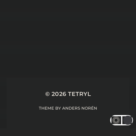
31 JANUARY 2025
UNE ANALYSE DE
METAPHOR REFANTAZIO –
COMPENDIUM #16
© 2026
TETRYL
THEME BY
ANDERS NORÉN