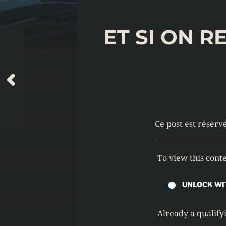
ET SI ON 
Ce post est réserv
To view this con
UNLOCK WI
Already a qualif